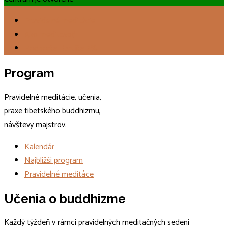
Pravidelné meditácie
Ako meditovať
Podporte Darujte 2%
Program
Pravidelné meditácie, učenia,
praxe tibetského buddhizmu,
návštevy majstrov.
Kalendár
Najbližší program
Pravidelné meditáce
Učenia o buddhizme
Každý týždeň v rámci pravidelných meditačných sedení