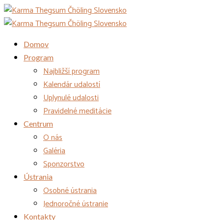
Domov
Program
Najbližší program
Kalendár udalostí
Uplynulé udalosti
Pravidelné meditácie
Centrum
O nás
Galéria
Sponzorstvo
Ústrania
Osobné ústrania
Jednoročné ústranie
Kontakty