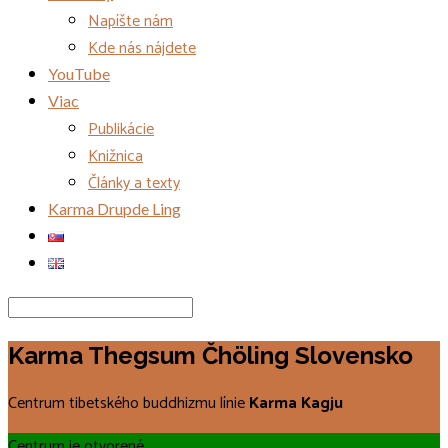
Napíšte nám
Kde nás nájdete
YouTube
Viac
Publikácie
Knižnica
Články a texty
Karma Drupde Ling
Search
Karma Thegsum Čhöling Slovensko
Centrum tibetského buddhizmu línie
Karma Kagju
Centrum je otvorené