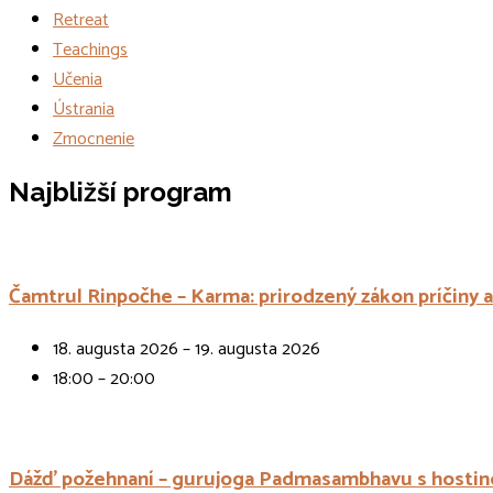
Retreat
Teachings
Učenia
Ústrania
Zmocnenie
Udalosti
Najbližší program
Čamtrul Rinpočhe – Karma: prirodzený zákon príčiny 
18. augusta 2026 – 19. augusta 2026
18:00 – 20:00
Dážď požehnaní – gurujoga Padmasambhavu s hostin