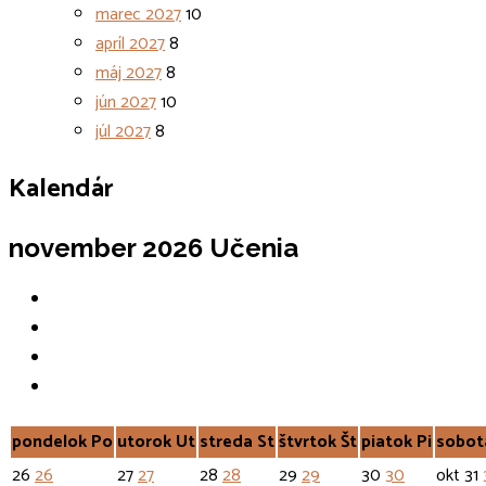
marec 2027
10
apríl 2027
8
máj 2027
8
jún 2027
10
júl 2027
8
Kalendár
november 2026
Učenia
pondelok
Po
utorok
Ut
streda
St
štvrtok
Št
piatok
Pi
sobot
26
26
27
27
28
28
29
29
30
30
okt
31