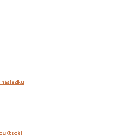
a následku
ou (tsok)