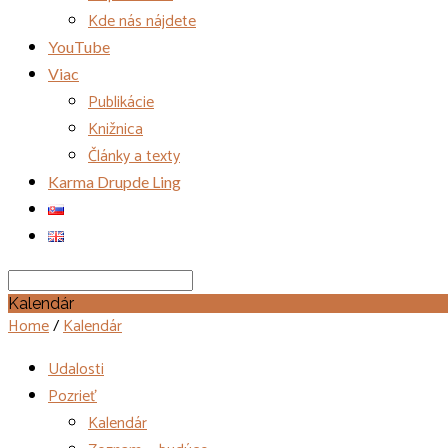
Kde nás nájdete
YouTube
Viac
Publikácie
Knižnica
Články a texty
Karma Drupde Ling
Search
Kalendár
Home
/
Kalendár
Udalosti
Pozrieť
Kalendár