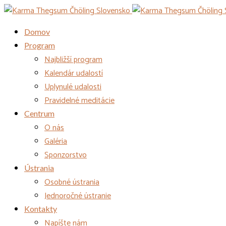
Domov
Program
Najbližší program
Kalendár udalostí
Uplynulé udalosti
Pravidelné meditácie
Centrum
O nás
Galéria
Sponzorstvo
Ústrania
Osobné ústrania
Jednoročné ústranie
Kontakty
Napíšte nám