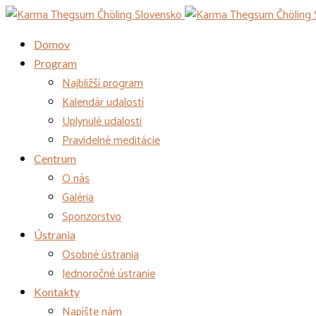
Domov
Program
Najbližší program
Kalendár udalostí
Uplynulé udalosti
Pravidelné meditácie
Centrum
O nás
Galéria
Sponzorstvo
Ústrania
Osobné ústrania
Jednoročné ústranie
Kontakty
Napíšte nám