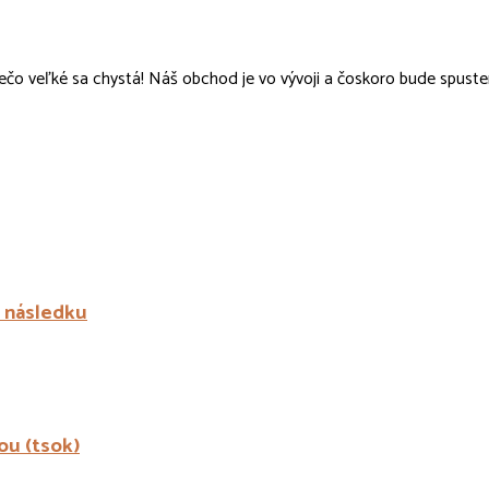
ečo veľké sa chystá! Náš obchod je vo vývoji a čoskoro bude spuste
a následku
ou (tsok)