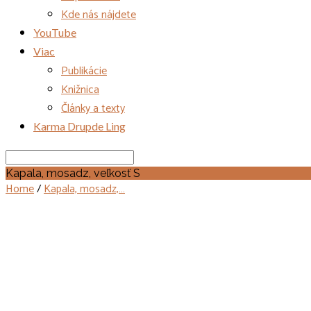
Kde nás nájdete
YouTube
Viac
Publikácie
Knižnica
Články a texty
Karma Drupde Ling
Search
Kapala, mosadz, veľkosť S
Home
/
Kapala, mosadz,…