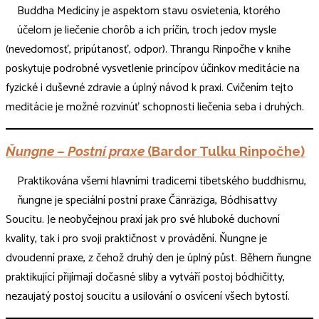
Buddha Medicíny je aspektom stavu osvietenia, ktorého
účelom je liečenie chorôb a ich príčin, troch jedov mysle
(nevedomosť, pripútanosť, odpor). Thrangu Rinpočhe v knihe
poskytuje podrobné vysvetlenie princípov účinkov meditácie na
fyzické i duševné zdravie a úplný návod k praxi. Cvičením tejto
meditácie je možné rozvinúť schopnosti liečenia seba i druhých.
Ňungne – Postní praxe
(Bardor Tulku Rinpočhe)
Praktikována všemi hlavními tradicemi tibetského buddhismu,
ňungne je speciální postní praxe Čänräziga, Bódhisattvy
Soucitu. Je neobyčejnou praxí jak pro své hluboké duchovní
kvality, tak i pro svoji praktičnost v provádění. Ňungne je
dvoudenní praxe, z čehož druhý den je úplný půst. Během ňungne
praktikující přijímají dočasné sliby a vytváří postoj bódhičitty,
nezaujatý postoj soucitu a usilování o osvícení všech bytostí.