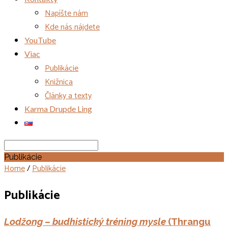
Napíšte nám
Kde nás nájdete
YouTube
Viac
Publikácie
Knižnica
Články a texty
Karma Drupde Ling
Search
Publikácie
Home
/
Publikácie
Publikácie
Lodžong – budhistický tréning mysle
(Thrangu