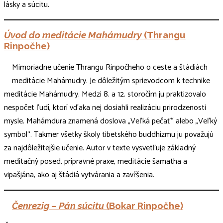
lásky a súcitu.
Úvod do meditácie Mahámudry
(Thrangu
Rinpočhe)
Mimoriadne učenie Thrangu Rinpočheho o ceste a štádiách
meditácie Mahámudry. Je dôležitým sprievodcom k technike
meditácie Mahámudry. Medzi 8. a 12. storočím ju praktizovalo
nespočet ľudí, ktorí vďaka nej dosiahli realizáciu prirodzenosti
mysle. Mahámdura znamená doslova „Veľká pečať“ alebo „Veľký
symbol“. Takmer všetky školy tibetského buddhizmu ju považujú
za najdôležitejšie učenie. Autor v texte vysvetľuje základný
meditačný posed, prípravné praxe, meditácie šamatha a
vipašjána, ako aj štádiá vytvárania a zavŕšenia.
Čenrezig – Pán súcitu
(Bokar Rinpočhe)