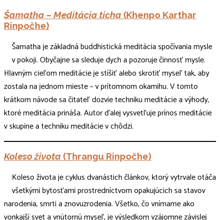
Šamatha – Meditácia ticha
(Khenpo Karthar
Rinpočhe)
Šamatha je základná buddhistická meditácia spočívania mysle
v pokoji. Obyčajne sa sleduje dych a pozoruje činnosť mysle.
Hlavným cieľom meditácie je stíšiť alebo skrotiť myseľ tak, aby
zostala na jednom mieste – v prítomnom okamihu. V tomto
krátkom návode sa čitateľ dozvie techniku meditácie a výhody,
ktoré meditácia prináša. Autor ďalej vysvetľuje prínos meditácie
v skupine a techniku meditácie v chôdzi.
Koleso života
(Thrangu Rinpočhe)
Koleso života je cyklus dvanástich článkov, ktorý vytrvale otáča
všetkými bytosťami prostredníctvom opakujúcich sa stavov
narodenia, smrti a znovuzrodenia. Všetko, čo vnímame ako
vonkajší svet a vnútornú myseľ, je výsledkom vzájomne závislej