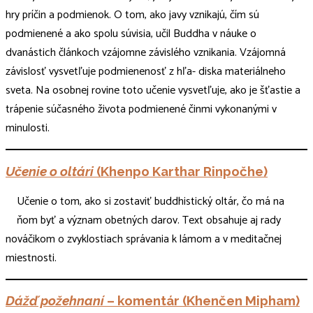
hry príčin a podmienok. O tom, ako javy vznikajú, čím sú
podmienené a ako spolu súvisia, učil Buddha v náuke o
dvanástich článkoch vzájomne závislého vznikania. Vzájomná
závislosť vysvetľuje podmienenosť z hľa- diska materiálneho
sveta. Na osobnej rovine toto učenie vysvetľuje, ako je šťastie a
trápenie súčasného života podmienené činmi vykonanými v
minulosti.
Učenie o oltári
(Khenpo Karthar Rinpočhe)
Učenie o tom, ako si zostaviť buddhistický oltár, čo má na
ňom byť a význam obetných darov. Text obsahuje aj rady
nováčikom o zvyklostiach správania k lámom a v meditačnej
miestnosti.
Dážď požehnaní
– komentár (Khenčen Mipham)