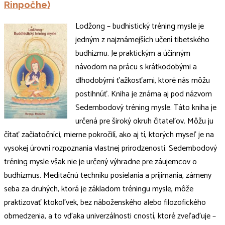
Rinpočhe)
Lodžong – budhistický tréning mysle je
jedným z najznámejších učení tibetského
budhizmu. Je praktickým a účinným
návodom na prácu s krátkodobými a
dlhodobými ťažkosťami, ktoré nás môžu
postihnúť. Kniha je známa aj pod názvom
Sedembodový tréning mysle. Táto kniha je
určená pre široký okruh čitateľov. Môžu ju
čítať začiatočníci, mierne pokročilí, ako aj tí, ktorých myseľ je na
vysokej úrovni roz­poznania vlastnej prirodzenosti. Sedembodový
tréning mysle však nie je určený výhradne pre záujemcov o
budhiz­mus. Meditačnú techniku posielania a prijímania, zámeny
seba za druhých, ktorá je základom tréningu mysle, môže
praktizovať ktokoľvek, bez náboženského alebo filo­zofického
obmedzenia, a to vďaka univerzálnosti cností, ktoré zveľaďuje –