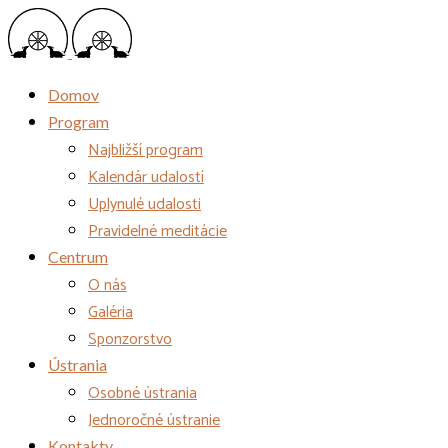
Domov
Program
Najbližší program
Kalendár udalostí
Uplynulé udalosti
Pravidelné meditácie
Centrum
O nás
Galéria
Sponzorstvo
Ústrania
Osobné ústrania
Jednoročné ústranie
Kontakty