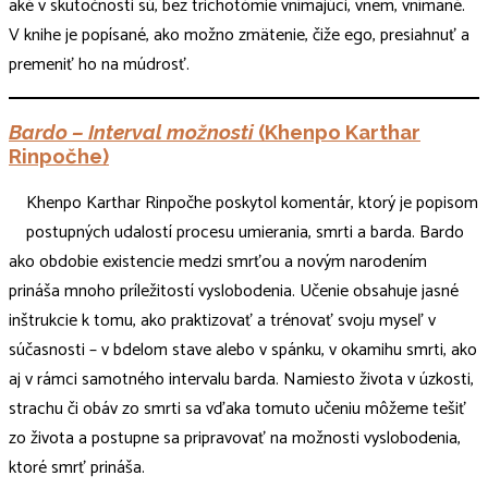
aké v skutočnosti sú, bez trichotómie vnímajúci, vnem, vnímané.
V knihe je popísané, ako možno zmätenie, čiže ego, presiahnuť a
premeniť ho na múdrosť.
Bardo – Interval možnosti
(Khenpo Karthar
Rinpočhe)
Khenpo Karthar Rinpočhe poskytol komentár, ktorý je popisom
postupných udalostí procesu umierania, smrti a barda. Bardo
ako obdobie existencie medzi smrťou a novým narodením
prináša mnoho príležitostí vyslobodenia. Učenie obsahuje jasné
inštrukcie k tomu, ako praktizovať a trénovať svoju myseľ v
súčasnosti – v bdelom stave alebo v spánku, v okamihu smrti, ako
aj v rámci samotného intervalu barda. Namiesto života v úzkosti,
strachu či obáv zo smrti sa vďaka tomuto učeniu môžeme tešiť
zo života a postupne sa pripravovať na možnosti vyslobodenia,
ktoré smrť prináša.