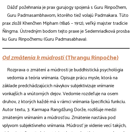
Dážď požehnania je prax gurujogy spojená s Guru Rinpočhem,
Guru Padmasambhavom, ktorého tiež volajú Padmakara. Túto
prax zložil Khenčhen Mipham (1846 – 1912), veľký majster tradície
Ňingma. Ústredným bodom tejto praxe je Sedemriadková prosba
ku Guru Rinpočhemu (Guru Padmasabhava).
Od zmätenia k múdrosti
(Thrangu Ri
npočhe)
Rozprava o zmätení a múdrosti je buddhistická psychológia
vedomia a teória vnímania. Opisuje prácu mysle, ktorá na
základe predchádzajúcich návykov subjektivizuje vnímanie
vonkajších a vnútorných dejov. Vedomie rozdeľuje na osem
druhov, z ktorých každé má v rámci vnímania špecifickú funkciu.
Autor textu, 3. Karmapa Rangdžung Dorže, rozlišuje medzi
zmäteným vnímaním a múdrosťou. Zmätenie nastáva pod
vplyvom subjektívneho vnímania. Múdrosť je videnie vecí takých,