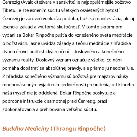
Čenrezig (Avalokitešvara v sanskrite) je najpopulárnejšie božstvo
Tibetu. Je stelesnením súcitu všetkých osvietených bytostí.
Čenrezig je zároveň vonkajšia podoba, božská manifestácia, ale aj
esencia, základ a vnútorná skutočnosť. V tomto skromnom
vydaní sa Bokar Rinpočhe púšťa do vznešeného sveta meditácie
o božstvách. Jasne uvádza zásady a teóriu meditácie z hľadiska
dvoch úrovní budhistických učení – doslovného a konečného
významu reality. Doslovný význam označuje všetko, čo nám
pomáha dopátrať sa absolútnej pravdy, ale priamo ju neodhaľuje.
Z hľadiska konečného významu sú božstvá pre majstrov náuky
mnohonásobným vyjadrením jedinečnosti prebudenia, od ktorého
naša myseľ nie je oddelená. Bokar Rinpočhe poskytuje aj
podrobné inštrukcie k samotnej praxi Čenrezig, praxi
zdokonaľovania a prehlbovania veľkého súcitu.
Buddha Medicíny
(Thrangu Rinpočhe)