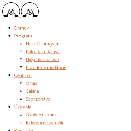
Domov
Program
Najbližší program
Kalendár udalostí
Uplynulé udalosti
Pravidelné meditácie
Centrum
O nás
Galéria
Sponzorstvo
Ústrania
Osobné ústrania
Jednoročné ústranie
Kontakty