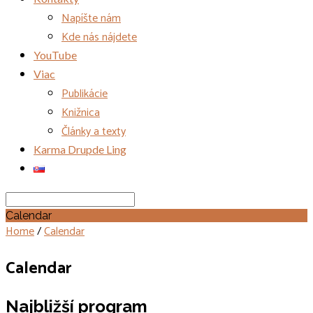
Napíšte nám
Kde nás nájdete
YouTube
Viac
Publikácie
Knižnica
Články a texty
Karma Drupde Ling
Search
Calendar
Home
/
Calendar
Calendar
Najbližší program