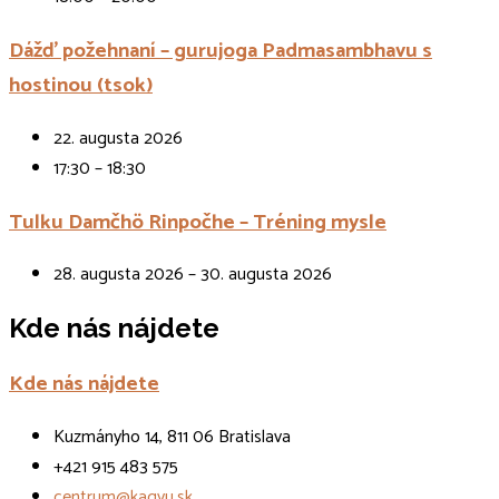
Dážď požehnaní – gurujoga Padmasambhavu s
hostinou (tsok)
22. augusta 2026
17:30 – 18:30
Tulku Damčhö Rinpočhe – Tréning mysle
28. augusta 2026 – 30. augusta 2026
Kde nás nájdete
Kde nás nájdete
Kuzmányho 14, 811 06 Bratislava
+421 915 483 575
centrum@kagyu.sk