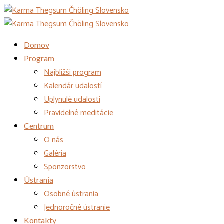
Domov
Program
Najbližší program
Kalendár udalostí
Uplynulé udalosti
Pravidelné meditácie
Centrum
O nás
Galéria
Sponzorstvo
Ústrania
Osobné ústrania
Jednoročné ústranie
Kontakty