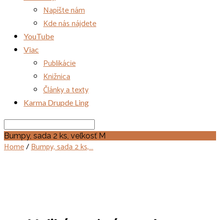
Napíšte nám
Kde nás nájdete
YouTube
Viac
Publikácie
Knižnica
Články a texty
Karma Drupde Ling
Search
Bumpy, sada 2 ks, veľkosť M
Home
/
Bumpy, sada 2 ks,…