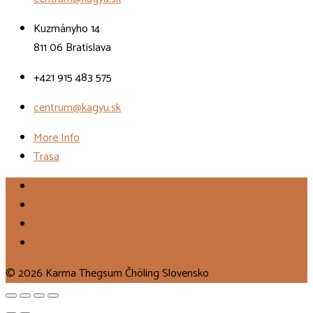
Kuzmányho 14
811 06 Bratislava
+421 915 483 575
centrum@kagyu.sk
More Info
Trasa
© 2026 Karma Thegsum Čhöling Slovensko