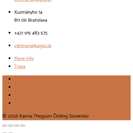
Kuzmányho 14
811 06 Bratislava
+421 915 483 575
centrum@kagyu.sk
More Info
Trasa
© 2026 Karma Thegsum Čhöling Slovensko