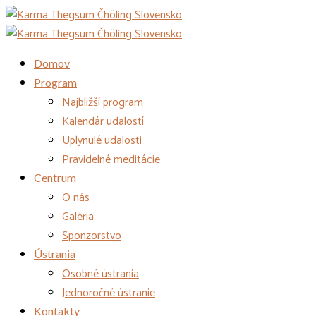
Domov
Program
Najbližší program
Kalendár udalostí
Uplynulé udalosti
Pravidelné meditácie
Centrum
O nás
Galéria
Sponzorstvo
Ústrania
Osobné ústrania
Jednoročné ústranie
Kontakty