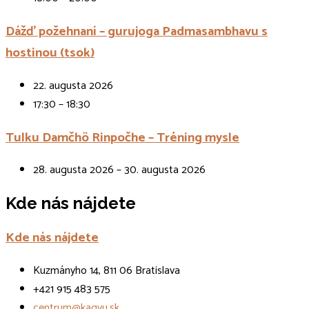
Dážď požehnaní – gurujoga Padmasambhavu s
hostinou (tsok)
22. augusta 2026
17:30 – 18:30
Tulku Damčhö Rinpočhe – Tréning mysle
28. augusta 2026 – 30. augusta 2026
Kde nás nájdete
Kde nás nájdete
Kuzmányho 14, 811 06 Bratislava
+421 915 483 575
centrum@kagyu.sk