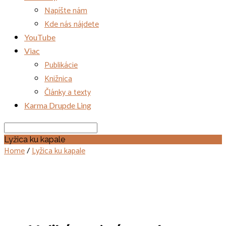
Napíšte nám
Kde nás nájdete
YouTube
Viac
Publikácie
Knižnica
Články a texty
Karma Drupde Ling
Search
Lyžica ku kapale
Home
/
Lyžica ku kapale