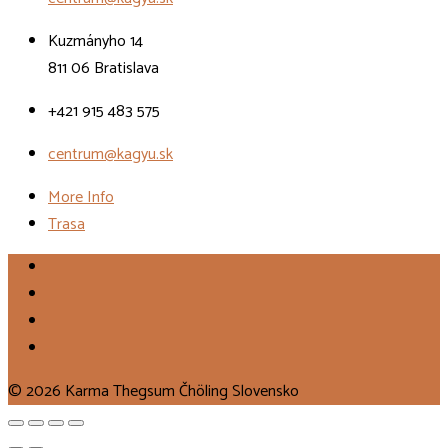
Kuzmányho 14
811 06 Bratislava
+421 915 483 575
centrum@kagyu.sk
More Info
Trasa
© 2026 Karma Thegsum Čhöling Slovensko