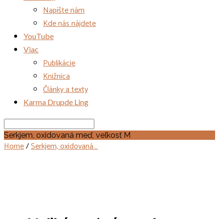
Napíšte nám
Kde nás nájdete
YouTube
Viac
Publikácie
Knižnica
Články a texty
Karma Drupde Ling
Search
Serkjem, oxidovaná meď, veľkosť M
Home
/
Serkjem, oxidovaná…