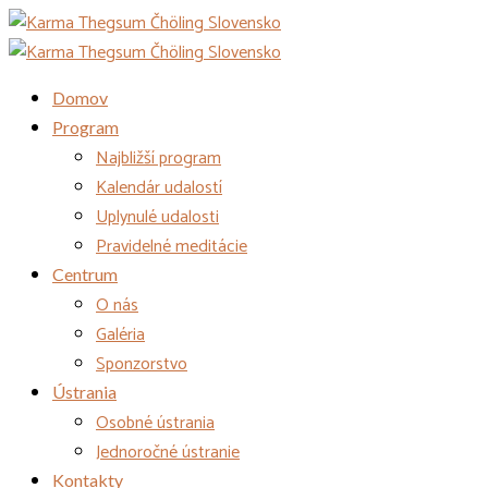
Domov
Program
Najbližší program
Kalendár udalostí
Uplynulé udalosti
Pravidelné meditácie
Centrum
O nás
Galéria
Sponzorstvo
Ústrania
Osobné ústrania
Jednoročné ústranie
Kontakty