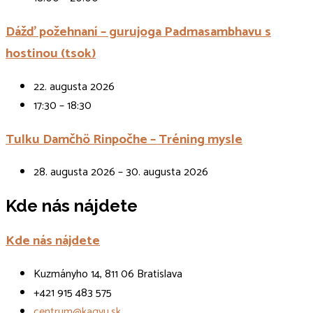
Dážď požehnaní – gurujoga Padmasambhavu s
hostinou (tsok)
22. augusta 2026
17:30 – 18:30
Tulku Damčhö Rinpočhe – Tréning mysle
28. augusta 2026 – 30. augusta 2026
Kde nás nájdete
Kde nás nájdete
Kuzmányho 14, 811 06 Bratislava
+421 915 483 575
centrum@kagyu.sk