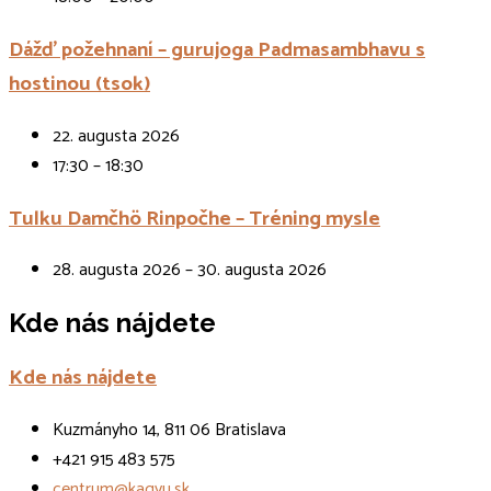
Dážď požehnaní – gurujoga Padmasambhavu s
hostinou (tsok)
22. augusta 2026
17:30 – 18:30
Tulku Damčhö Rinpočhe – Tréning mysle
28. augusta 2026 – 30. augusta 2026
Kde nás nájdete
Kde nás nájdete
Kuzmányho 14, 811 06 Bratislava
+421 915 483 575
centrum@kagyu.sk