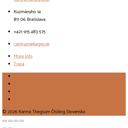
Kuzmányho 14
811 06 Bratislava
+421 915 483 575
centrum@kagyu.sk
More Info
Trasa
© 2026 Karma Thegsum Čhöling Slovensko