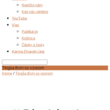
Napíšte nám
Kde nás nájdete
YouTube
Viac
Publikácie
Knižnica
Články a texty
Karma Drupde Ling
Search
Tingša 8cm so vzorom
Home
/
Tingša 8cm so vzorom