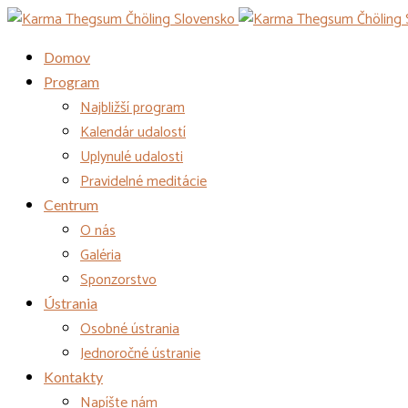
Domov
Program
Najbližší program
Kalendár udalostí
Uplynulé udalosti
Pravidelné meditácie
Centrum
O nás
Galéria
Sponzorstvo
Ústrania
Osobné ústrania
Jednoročné ústranie
Kontakty
Napíšte nám