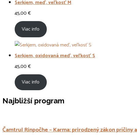
Serkjem, meď, veľkosť M
45,00
€
Viac info
Serkjem, oxidovaná meď, veľkosť S
45,00
€
Viac info
Najbližší program
Čamtrul Rinpočhe – Karma: prirodzený zákon príčiny 