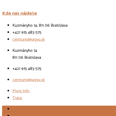
Kde nás nájdete
Kuzmányho 14, 811 06 Bratislava
+421 915 483 575
centrum@kagyu.sk
Kuzmányho 14
811 06 Bratislava
+421 915 483 575
centrum@kagyu.sk
More Info
Trasa