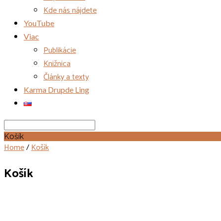
Kde nás nájdete
YouTube
Viac
Publikácie
Knižnica
Články a texty
Karma Drupde Ling
Search
Košík
Home
/
Košík
Košík