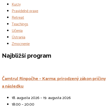
Kurzy
Pravidelné praxe
Retreat
Teachings
Učenia
Ústrania
Zmocnenie
Udalosti
Najbližší program
Čamtrul Rinpočhe – Karma: prirodzený zákon príčiny
a následku
18. augusta 2026 – 19. augusta 2026
18:00 – 20:00