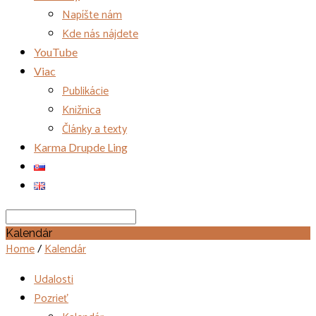
Napíšte nám
Kde nás nájdete
YouTube
Viac
Publikácie
Knižnica
Články a texty
Karma Drupde Ling
Search
Kalendár
Home
/
Kalendár
Udalosti
Pozrieť