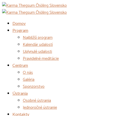
Domov
Program
Najbližší program
Kalendár udalostí
Uplynulé udalosti
Pravidelné meditácie
Centrum
O nás
Galéria
Sponzorstvo
Ústrania
Osobné ústrania
Jednoročné ústranie
Kontakty