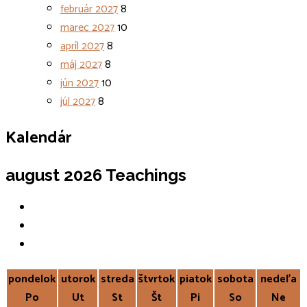
február 2027
8
marec 2027
10
apríl 2027
8
máj 2027
8
jún 2027
10
júl 2027
8
Kalendár
august 2026
Teachings
pondelok
utorok
streda
štvrtok
piatok
sobota
nedeľa
Po
Ut
St
Št
Pi
So
Ne