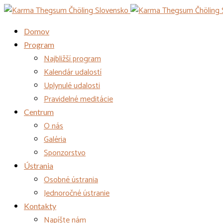
Domov
Program
Najbližší program
Kalendár udalostí
Uplynulé udalosti
Pravidelné meditácie
Centrum
O nás
Galéria
Sponzorstvo
Ústrania
Osobné ústrania
Jednoročné ústranie
Kontakty
Napíšte nám