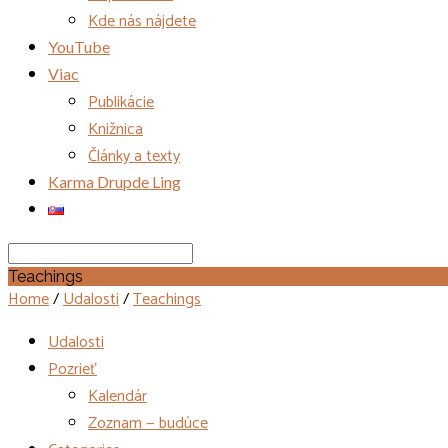
Kde nás nájdete
YouTube
Viac
Publikácie
Knižnica
Články a texty
Karma Drupde Ling
Search
Teachings
Home
/
Udalosti
/
Teachings
Udalosti
Pozrieť
Kalendár
Zoznam — budúce