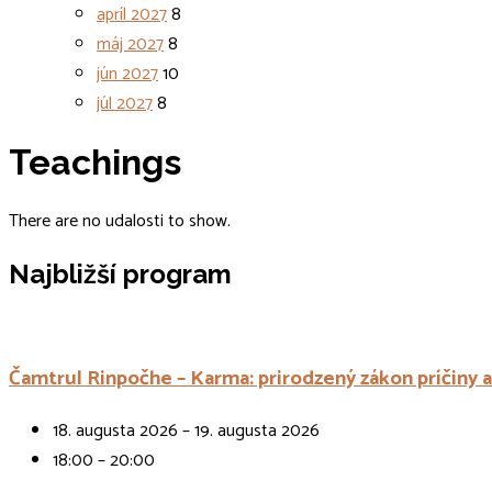
apríl 2027
8
máj 2027
8
jún 2027
10
júl 2027
8
Teachings
There are no udalosti to show.
Najbližší program
Čamtrul Rinpočhe – Karma: prirodzený zákon príčiny 
18. augusta 2026 – 19. augusta 2026
18:00 – 20:00