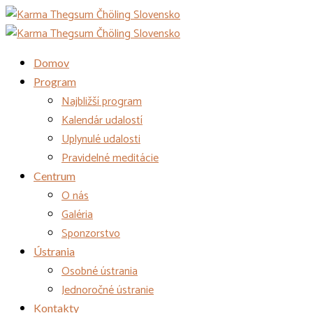
Domov
Program
Najbližší program
Kalendár udalostí
Uplynulé udalosti
Pravidelné meditácie
Centrum
O nás
Galéria
Sponzorstvo
Ústrania
Osobné ústrania
Jednoročné ústranie
Kontakty