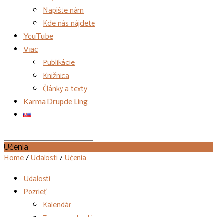
Napíšte nám
Kde nás nájdete
YouTube
Viac
Publikácie
Knižnica
Články a texty
Karma Drupde Ling
Search
Učenia
Home
/
Udalosti
/
Učenia
Udalosti
Pozrieť
Kalendár