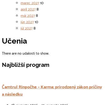
marec 2027
10
apríl 2027
8
máj 2027
8
jún 2027
10
júl 2027
8
Učenia
There are no udalosti to show.
Najbližší program
Čamtrul Rinpočhe – Karma: prirodzený zákon príčiny
a následku