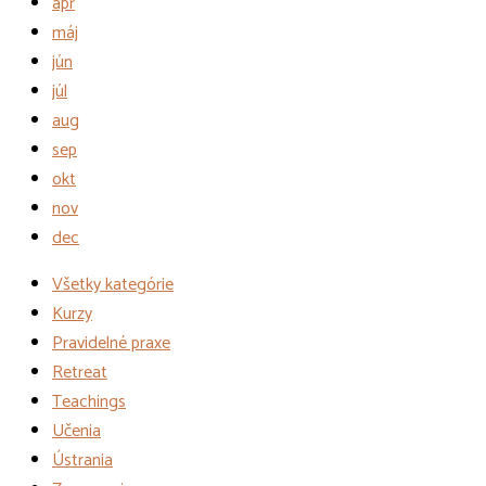
apr
máj
jún
júl
aug
sep
okt
nov
dec
Všetky kategórie
Kurzy
Pravidelné praxe
Retreat
Teachings
Učenia
Ústrania