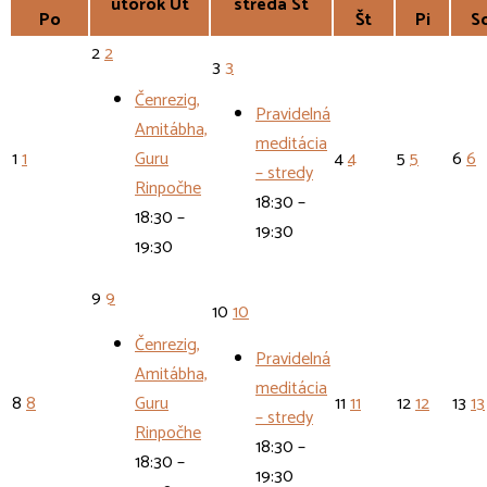
utorok
Ut
streda
St
Po
Št
Pi
S
2
2
3
3
Čenrezig,
Pravidelná
Amitábha,
meditácia
1
1
Guru
4
4
5
5
6
6
– stredy
Rinpočhe
18:30 –
18:30 –
19:30
19:30
9
9
10
10
Čenrezig,
Pravidelná
Amitábha,
meditácia
8
8
Guru
11
11
12
12
13
13
– stredy
Rinpočhe
18:30 –
18:30 –
19:30