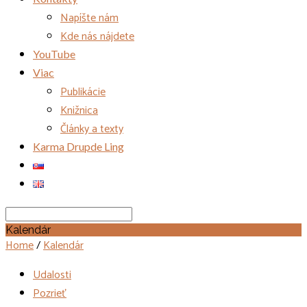
Napíšte nám
Kde nás nájdete
YouTube
Viac
Publikácie
Knižnica
Články a texty
Karma Drupde Ling
Search
Kalendár
Home
/
Kalendár
Udalosti
Pozrieť