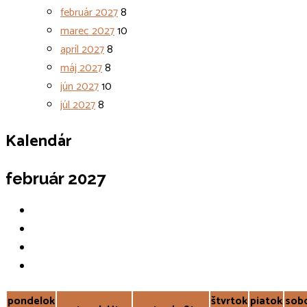
február 2027
8
marec 2027
10
apríl 2027
8
máj 2027
8
jún 2027
10
júl 2027
8
Kalendár
február 2027
pondelok
štvrtok
piatok
sob