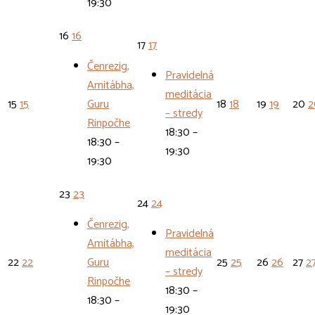
19:30
16
16
17
17
Čenrezig,
Pravidelná
Amitábha,
meditácia
15
15
Guru
18
18
19
19
20
2
– stredy
Rinpočhe
18:30 –
18:30 –
19:30
19:30
23
23
24
24
Čenrezig,
Pravidelná
Amitábha,
meditácia
22
22
Guru
25
25
26
26
27
2
– stredy
Rinpočhe
18:30 –
18:30 –
19:30