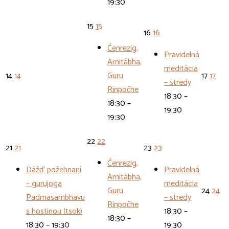
19:30
15
15
16
16
Čenrezig,
Pravidelná
Amitábha,
meditácia
14
14
Guru
17
17
– stredy
Rinpočhe
18:30 –
18:30 –
19:30
19:30
22
22
21
21
23
23
Čenrezig,
Dážď požehnaní
Pravidelná
Amitábha,
– gurujoga
meditácia
Guru
24
24
Padmasambhavu
– stredy
Rinpočhe
s hostinou (tsok)
18:30 –
18:30 –
18:30 – 19:30
19:30