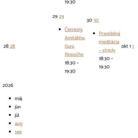
19:30
29
29
30
30
Čenrezig,
Pravidelná
Amitábha,
meditácia
28
28
Guru
okt
1
1
– stredy
Rinpočhe
18:30 –
18:30 –
19:30
19:30
2026
máj
jún
júl
aug
sep