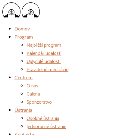
Domov
Program
Najbližší program
Kalendár udalostí
Uplynulé udalosti
Pravidelné meditácie
Centrum
O nás
Galéria
Sponzorstvo
Ústrania
Osobné ústrania
Jednoročné ústranie
Kontakty