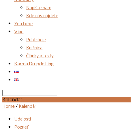
Napíšte nám
Kde nás nájdete
YouTube
Viac
Publikácie
Knižnica
Články a texty
Karma Drupde Ling
Search
Kalendár
Home
/
Kalendár
Udalosti
Pozrieť