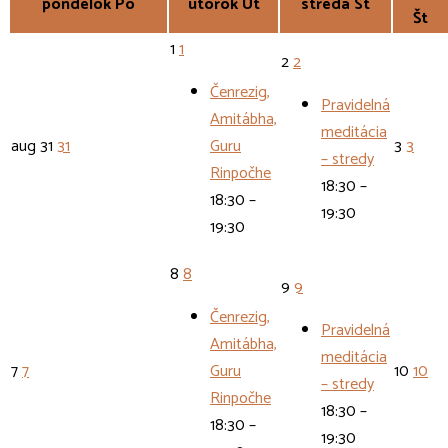
pondelok
Po
utorok
Ut
streda
St
Št
1
1
2
2
Čenrezig,
Pravidelná
Amitábha,
meditácia
aug
31
31
Guru
3
3
– stredy
Rinpočhe
18:30 –
18:30 –
19:30
19:30
8
8
9
9
Čenrezig,
Pravidelná
Amitábha,
meditácia
7
7
Guru
10
10
– stredy
Rinpočhe
18:30 –
18:30 –
19:30