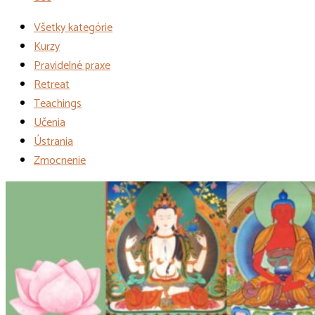
Všetky kategórie
Kurzy
Pravidelné praxe
Retreat
Teachings
Učenia
Ústrania
Zmocnenie
Udalosti