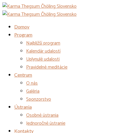
Domov
Program
Najbližší program
Kalendár udalostí
Uplynulé udalosti
Pravidelné meditácie
Centrum
O nás
Galéria
Sponzorstvo
Ústrania
Osobné ústrania
Jednoročné ústranie
Kontakty