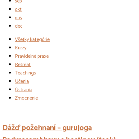
sep
okt
nov
dec
Všetky kategórie
Kurzy
Pravidelné praxe
Retreat
Teachings
Učenia
Ústrania
Zmocnenie
Udalosti
Dážď požehnaní – gurujoga