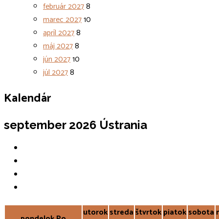
február 2027
8
marec 2027
10
apríl 2027
8
máj 2027
8
jún 2027
10
júl 2027
8
Kalendár
september 2026
Ústrania
utorok
streda
štvrtok
piatok
sobota
pondelok
Po