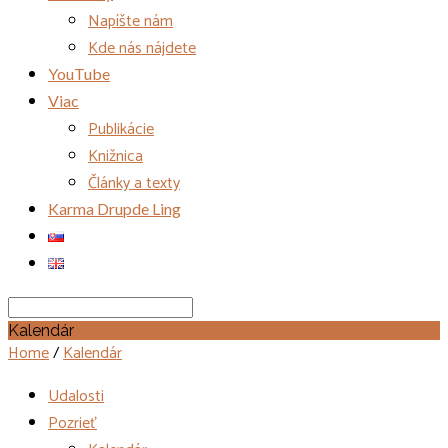
Napíšte nám
Kde nás nájdete
YouTube
Viac
Publikácie
Knižnica
Články a texty
Karma Drupde Ling
Search
Kalendár
Home
/
Kalendár
Udalosti
Pozrieť