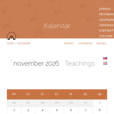
DOMOV
PROGRAM
CENTRUM
Kalendár
ÚSTRANIA
KONTAKT
YOUTUBE
VIAC
HOME
/
KALENDÁR
POZRIEŤ
CATEGORIES
MESIACE
KARMA
DRUPDE
LING
november 2026
Teachings
Kalendár
PO
UT
ST
ŠT
PI
SO
NE
26
27
28
29
30
31
1
2
3
4
5
6
7
8