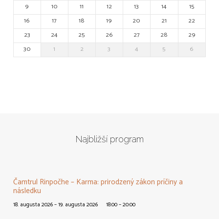
9
10
11
12
13
14
15
16
17
18
19
20
21
22
23
24
25
26
27
28
29
30
1
2
3
4
5
6
Najbližší program
Čamtrul Rinpočhe – Karma: prirodzený zákon príčiny a
následku
18. augusta 2026 – 19. augusta 2026
18:00 – 20:00