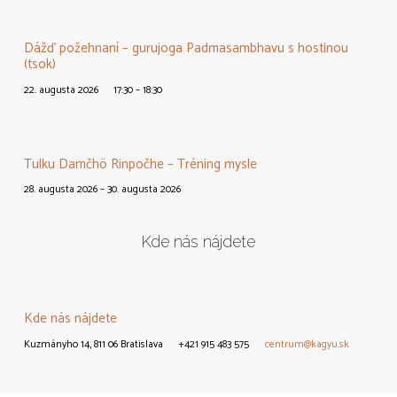
Dážď požehnaní – gurujoga Padmasambhavu s hostinou
(tsok)
22. augusta 2026
17:30 – 18:30
Tulku Damčhö Rinpočhe – Tréning mysle
28. augusta 2026 – 30. augusta 2026
Kde nás nájdete
Kde nás nájdete
Kuzmányho 14, 811 06 Bratislava
+421 915 483 575
centrum@kagyu.sk