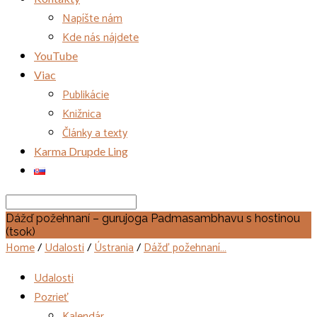
Napíšte nám
Kde nás nájdete
YouTube
Viac
Publikácie
Knižnica
Články a texty
Karma Drupde Ling
Search
Dážď požehnaní – gurujoga Padmasambhavu s hostinou
(tsok)
Home
/
Udalosti
/
Ústrania
/
Dážď požehnaní…
Udalosti
Pozrieť
Kalendár