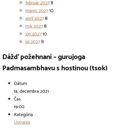
február 2027
8
marec 2027
10
apríl 2027
8
máj 2027
8
jún 2027
10
júl 2027
8
Dážď požehnaní – gurujoga
Padmasambhavu s hostinou (tsok)
Dátum
14. decembra 2021
Čas
19:00
Kategória
Ústrania