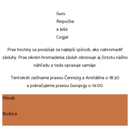
Guru
Rinpočhe
a Ješe
Cogjal
Prax hostiny sa považuje za najlepší spôsob, ako nahromadiť
zásluhy. Prax okrem hromadenia zásluh obnovuje aj čistotu nášho
náhľadu a teda opravuje samáje.
Tentokrát začíname praxou Čenrezig a Amitábha o 18:30
a pokračujeme praxou Gurujogy o 19:00.
Minulé
Amitábha - víkendové ústranie
Budúce
Phowa - presun vedomia