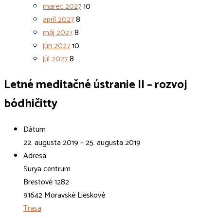
marec 2027
10
apríl 2027
8
máj 2027
8
jún 2027
10
júl 2027
8
Letné meditačné ústranie II – rozvoj
bódhičitty
Dátum
22. augusta 2019 – 25. augusta 2019
Adresa
Surya centrum
Brestové 1282
91642 Moravské Lieskové
Trasa