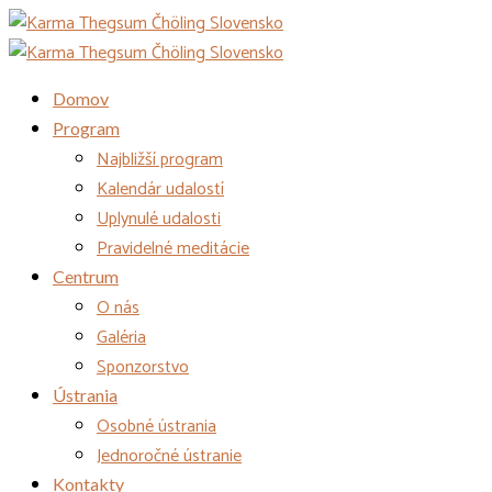
Domov
Program
Najbližší program
Kalendár udalostí
Uplynulé udalosti
Pravidelné meditácie
Centrum
O nás
Galéria
Sponzorstvo
Ústrania
Osobné ústrania
Jednoročné ústranie
Kontakty