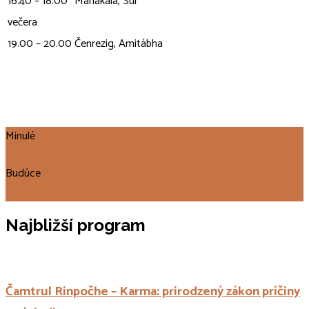
16.40 – 18.00
Mahákala, Sur
večera
19.00 – 20.00
Čenrezig, Amitábha
Minulé
Ringu Tulku Rinpoche – Emptiness and…
Budúce
Tulku Damčho – Tréning mysle
Najbližší program
Čamtrul Rinpočhe – Karma: prirodzený zákon príčiny