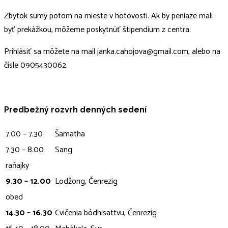
Zbytok sumy potom na mieste v hotovosti. Ak by peniaze mali
byť prekážkou, môžeme poskytnúť štipendium z centra.
Prihlásiť sa môžete na mail janka.cahojova@gmail.com, alebo na
čísle 0905430062.
Predbežný rozvrh denných sedení
7.00 – 7.30
Šamatha
7.30 – 8.00
Sang
raňajky
9.30 – 12.00
Lodžong, Čenrezig
obed
14.30 – 16.30
Cvičenia bódhisattvu, Čenrezig