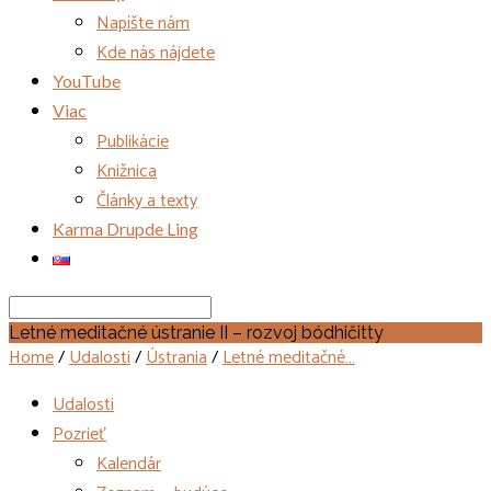
Napíšte nám
Kde nás nájdete
YouTube
Viac
Publikácie
Knižnica
Články a texty
Karma Drupde Ling
Search
Letné meditačné ústranie II – rozvoj bódhičitty
Home
/
Udalosti
/
Ústrania
/
Letné meditačné…
Udalosti
Pozrieť
Kalendár