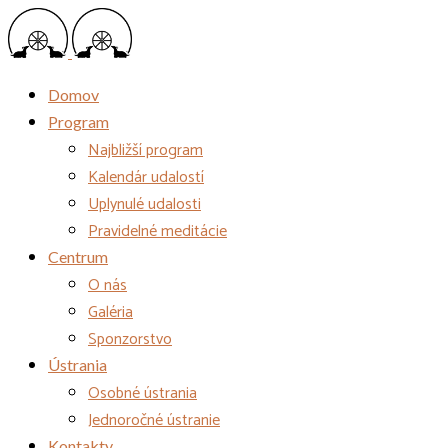
Domov
Program
Najbližší program
Kalendár udalostí
Uplynulé udalosti
Pravidelné meditácie
Centrum
O nás
Galéria
Sponzorstvo
Ústrania
Osobné ústrania
Jednoročné ústranie
Kontakty