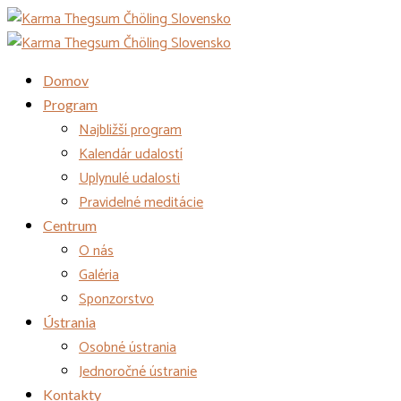
Domov
Program
Najbližší program
Kalendár udalostí
Uplynulé udalosti
Pravidelné meditácie
Centrum
O nás
Galéria
Sponzorstvo
Ústrania
Osobné ústrania
Jednoročné ústranie
Kontakty