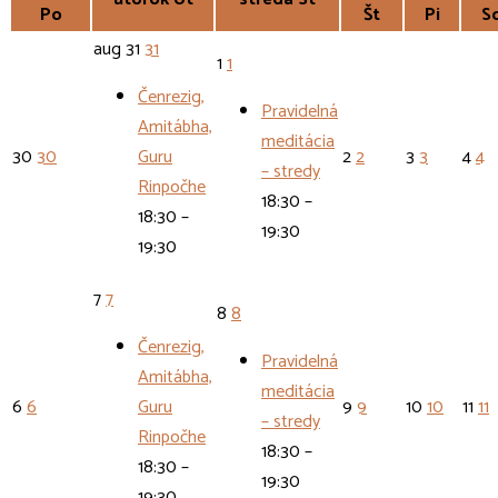
Po
Št
Pi
S
aug
31
31
1
1
Čenrezig,
Pravidelná
Amitábha,
meditácia
30
30
Guru
2
2
3
3
4
4
– stredy
Rinpočhe
18:30 –
18:30 –
19:30
19:30
7
7
8
8
Čenrezig,
Pravidelná
Amitábha,
meditácia
6
6
Guru
9
9
10
10
11
11
– stredy
Rinpočhe
18:30 –
18:30 –
19:30
19:30