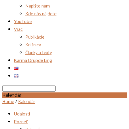
Napíšte nám
Kde nás nájdete
YouTube
Viac
Publikácie
Knižnica
Články a texty
Karma Drupde Ling
Search
Kalendár
Home
/
Kalendár
Udalosti
Pozrieť