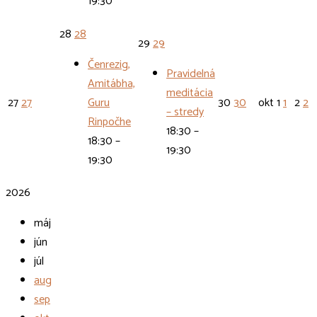
19:30
28
28
29
29
Čenrezig,
Pravidelná
Amitábha,
meditácia
27
27
Guru
30
30
okt
1
1
2
2
– stredy
Rinpočhe
18:30 –
18:30 –
19:30
19:30
2026
máj
jún
júl
aug
sep