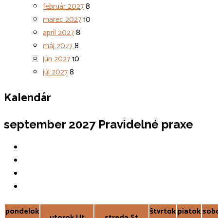
február 2027
8
marec 2027
10
apríl 2027
8
máj 2027
8
jún 2027
10
júl 2027
8
Kalendár
september 2027
Pravidelné praxe
pondelok
štvrtok
piatok
sob
utorok
Ut
streda
St