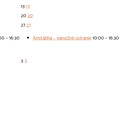
13
13
20
20
27
27
00 – 16:30
Amitábha – vianočné ústranie
10:00 – 16:30
3
3