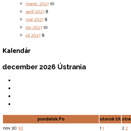
marec 2027
10
apríl 2027
8
máj 2027
8
jún 2027
10
júl 2027
8
Kalendár
december 2026
Ústrania
pondelok
Po
utorok
Ut
str
nov
30
30
1
1
2
2