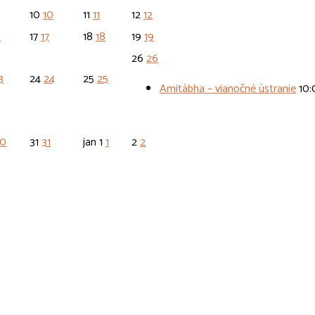
10
10
11
11
12
12
6
17
17
18
18
19
19
26
26
3
24
24
25
25
Amitábha – vianočné ústranie
10:
0
31
31
jan
1
1
2
2