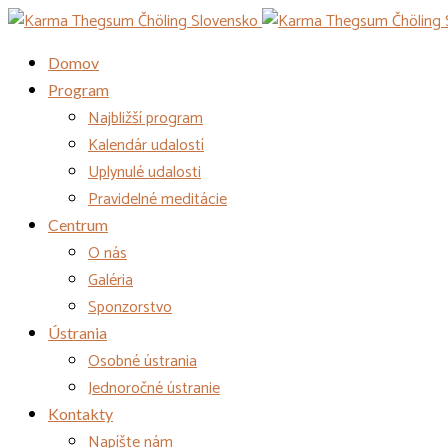
Domov
Program
Najbližší program
Kalendár udalostí
Uplynulé udalosti
Pravidelné meditácie
Centrum
O nás
Galéria
Sponzorstvo
Ústrania
Osobné ústrania
Jednoročné ústranie
Kontakty
Napíšte nám