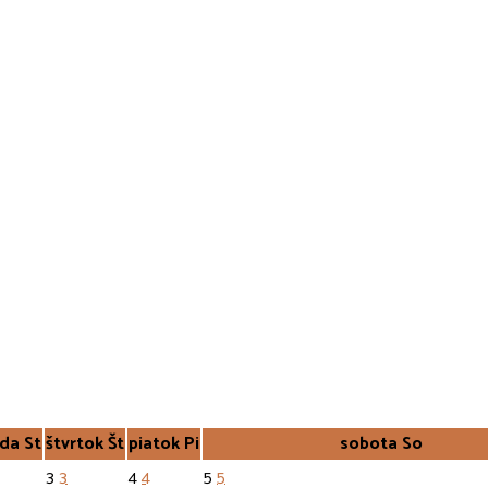
eda
St
štvrtok
Št
piatok
Pi
sobota
So
3
3
4
4
5
5