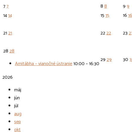
7
7
8
8
9
9
14
14
15
15
16
1
21
21
22
22
23
2
28
28
29
29
30
3
Amitábha – vianočné ústranie
10:00 – 16:30
2026
máj
jún
júl
aug
sep
okt