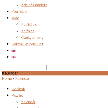
Kde nás nájdete
YouTube
Viac
Publikácie
Knižnica
Články a texty
Karma Drupde Ling
Search
Kalendár
Home
/
Kalendár
Udalosti
Pozrieť
Kalendár