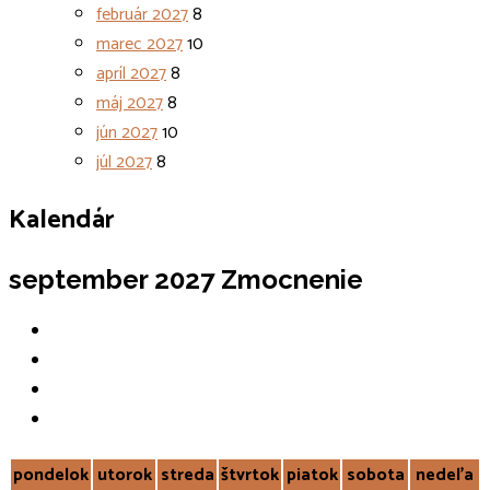
február 2027
8
marec 2027
10
apríl 2027
8
máj 2027
8
jún 2027
10
júl 2027
8
Kalendár
september 2027
Zmocnenie
pondelok
utorok
streda
štvrtok
piatok
sobota
nedeľa