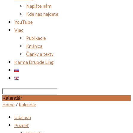
Napíšte nám
Kde nás nájdete
YouTube
Viac
Publikácie
Knižnica
Články a texty
Karma Drupde Ling
Search
Kalendár
Home
/
Kalendár
Udalosti
Pozrieť