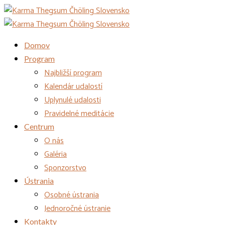
Domov
Program
Najbližší program
Kalendár udalostí
Uplynulé udalosti
Pravidelné meditácie
Centrum
O nás
Galéria
Sponzorstvo
Ústrania
Osobné ústrania
Jednoročné ústranie
Kontakty