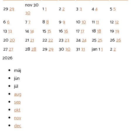
nov
30
29
29
1
1
2
2
3
3
4
4
5
5
30
6
6
7
7
8
8
9
9
10
10
11
11
12
12
13
13
14
14
15
15
16
16
17
17
18
18
19
19
20
20
21
21
22
22
23
23
24
24
25
25
26
26
27
27
28
28
29
29
30
30
31
31
jan
1
1
2
2
2026
máj
jún
júl
aug
sep
okt
nov
dec