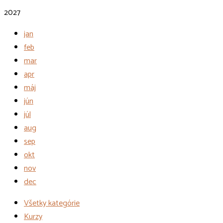
2027
jan
feb
mar
apr
máj
jún
júl
aug
sep
okt
nov
dec
Všetky kategórie
Kurzy