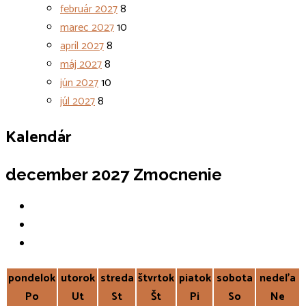
február 2027
8
marec 2027
10
apríl 2027
8
máj 2027
8
jún 2027
10
júl 2027
8
Kalendár
december 2027
Zmocnenie
pondelok
utorok
streda
štvrtok
piatok
sobota
nedeľa
Po
Ut
St
Št
Pi
So
Ne