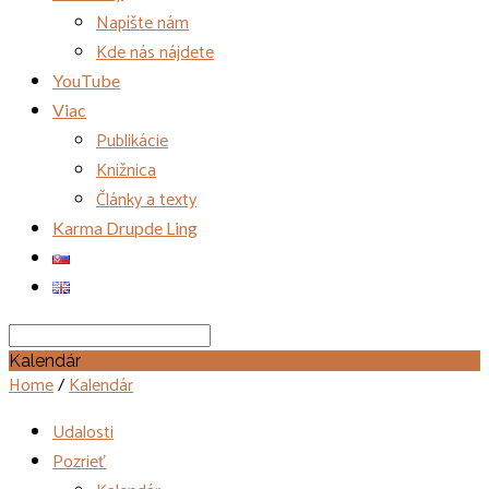
Napíšte nám
Kde nás nájdete
YouTube
Viac
Publikácie
Knižnica
Články a texty
Karma Drupde Ling
Search
Kalendár
Home
/
Kalendár
Udalosti
Pozrieť