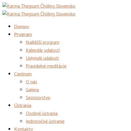
Domov
Program
Najbližší program
Kalendár udalostí
Uplynulé udalosti
Pravidelné meditácie
Centrum
O nás
Galéria
Sponzorstvo
Ústrania
Osobné ústrania
Jednoročné ústranie
Kontakty