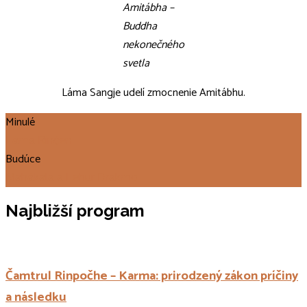
Amitábha –
Buddha
nekonečného
svetla
Láma Sangje udelí zmocnenie Amitábhu.
Minulé
Láma Rinčen
Budúce
Mahákala a Lehur Drakmo
Najbližší program
Čamtrul Rinpočhe – Karma: prirodzený zákon príčiny
a následku