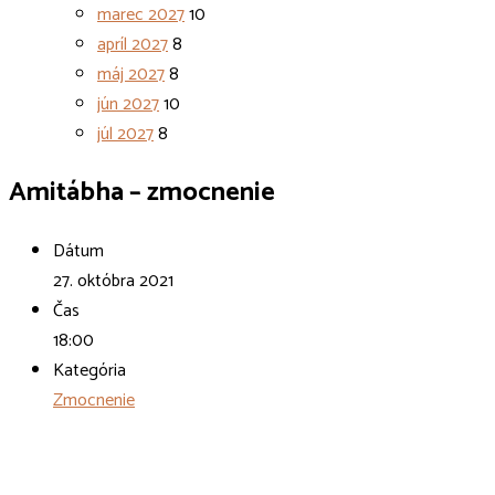
marec 2027
10
apríl 2027
8
máj 2027
8
jún 2027
10
júl 2027
8
Amitábha – zmocnenie
Dátum
27. októbra 2021
Čas
18:00
Kategória
Zmocnenie