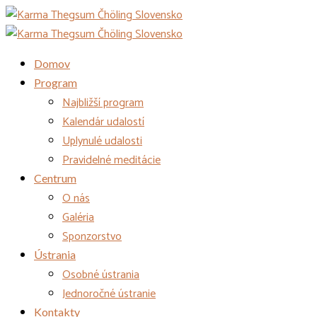
Domov
Program
Najbližší program
Kalendár udalostí
Uplynulé udalosti
Pravidelné meditácie
Centrum
O nás
Galéria
Sponzorstvo
Ústrania
Osobné ústrania
Jednoročné ústranie
Kontakty