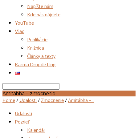
Napíšte nám
Kde nás nájdete
YouTube
Viac
Publikácie
Knižnica
Články a texty
Karma Drupde Ling
Search
Amitábha – zmocnenie
Home
/
Udalosti
/
Zmocnenie
/
Amitábha –…
Udalosti
Pozrieť
Kalendár