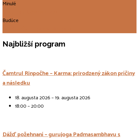
Minulé
Biela Tára. Učenie a prax.
Budúce
Könčok Čidü – pravidelná prax
Najbližší program
Čamtrul Rinpočhe – Karma: prirodzený zákon príčiny
a následku
18. augusta 2026 – 19. augusta 2026
18:00 – 20:00
Dážď požehnaní – gurujoga Padmasambhavu s