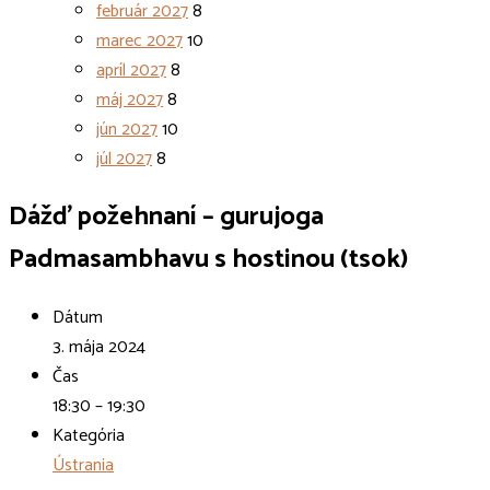
február 2027
8
marec 2027
10
apríl 2027
8
máj 2027
8
jún 2027
10
júl 2027
8
Dážď požehnaní – gurujoga
Padmasambhavu s hostinou (tsok)
Dátum
3. mája 2024
Čas
18:30 – 19:30
Kategória
Ústrania