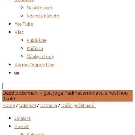
Napíšte nám
Kde nás nájdete
YouTube
Viac
Publikácie
Knižnica
Články a texty
Karma Drupde Ling
Search
Dážď požehnaní – gurujoga Padmasambhavu s hostinou
(tsok)
Home
/
Udalosti
/
Ústrania
/
Dážď požehnaní…
Udalosti
Pozrieť
Kalendár