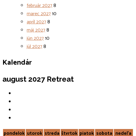
február 2027
8
marec 2027
10
apríl 2027
8
máj 2027
8
jún 2027
10
júl 2027
8
Kalendár
august 2027
Retreat
pondelok
utorok
streda
štvrtok
piatok
sobota
nedeľa