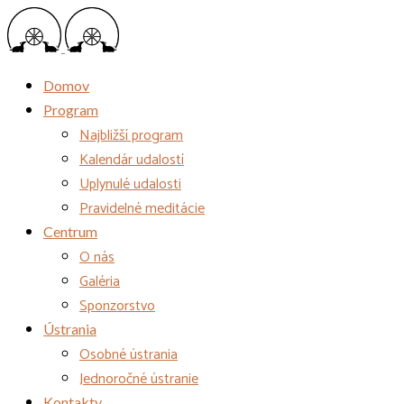
Domov
Program
Najbližší program
Kalendár udalostí
Uplynulé udalosti
Pravidelné meditácie
Centrum
O nás
Galéria
Sponzorstvo
Ústrania
Osobné ústrania
Jednoročné ústranie
Kontakty