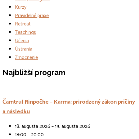
Kurzy
Pravidelné praxe
Retreat
Teachings
Učenia
Ústrania
Zmocnenie
Udalosti
Najbližší program
Čamtrul Rinpočhe – Karma: prirodzený zákon príčiny
a následku
18. augusta 2026 – 19. augusta 2026
18:00 – 20:00