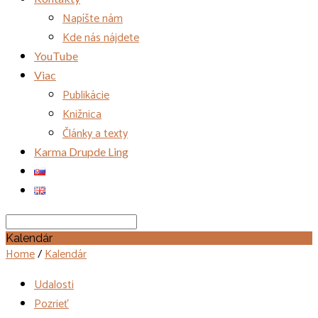
Napíšte nám
Kde nás nájdete
YouTube
Viac
Publikácie
Knižnica
Články a texty
Karma Drupde Ling
Search
Kalendár
Home
/
Kalendár
Udalosti
Pozrieť