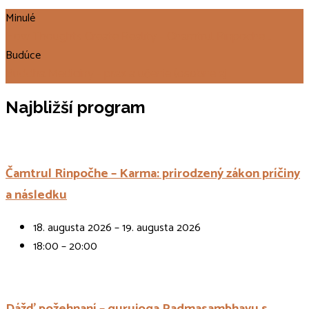
Minulé
How Thoughts Create Reality - Chamtrul Rinpoche …
Budúce
Buddha Medicíny - prax a učenie (osobne aj…
Najbližší program
Čamtrul Rinpočhe – Karma: prirodzený zákon príčiny
a následku
18. augusta 2026 – 19. augusta 2026
18:00 – 20:00
Dážď požehnaní – gurujoga Padmasambhavu s