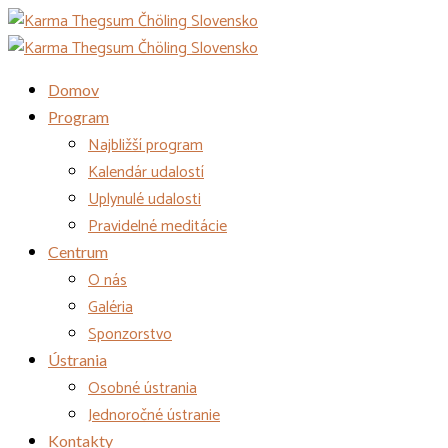
Domov
Program
Najbližší program
Kalendár udalostí
Uplynulé udalosti
Pravidelné meditácie
Centrum
O nás
Galéria
Sponzorstvo
Ústrania
Osobné ústrania
Jednoročné ústranie
Kontakty