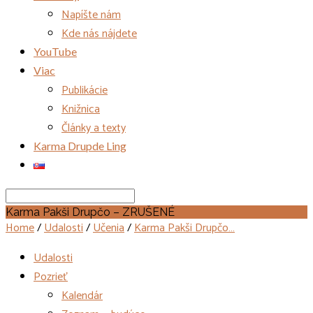
Napíšte nám
Kde nás nájdete
YouTube
Viac
Publikácie
Knižnica
Články a texty
Karma Drupde Ling
Search
Karma Pakši Drupčo – ZRUŠENÉ
Home
/
Udalosti
/
Učenia
/
Karma Pakši Drupčo…
Udalosti
Pozrieť
Kalendár