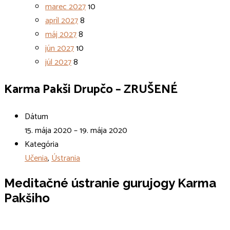
marec 2027
10
apríl 2027
8
máj 2027
8
jún 2027
10
júl 2027
8
Karma Pakši Drupčo – ZRUŠENÉ
Dátum
15. mája 2020 – 19. mája 2020
Kategória
Učenia
,
Ústrania
Meditačné ústranie gurujogy Karma
Pakšiho