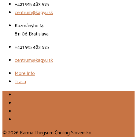
+421 915 483 575
centrum@kagyu.sk
Kuzmányho 14
811 06 Bratislava
+421 915 483 575
centrum@kagyu.sk
More Info
Trasa
© 2026 Karma Thegsum Čhöling Slovensko