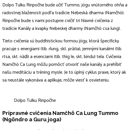
Dolpo Tulku Rinpočhe bude učiť Tummo, jógu vnútorného ohňa a
radostnej blaženosti podľa tradície Nebeská dharma (Namčhö).
Rinpočhe bude s nami postupne cvičiť tri hlavné cvičenia z
tradície Kanály a kvapky Nebeskej dharmy (Namčhö csa lung).
Tieto cvičenia sú buddhistickou formou jógy, ktorá špecificky
pracuje s energiami (tib. rlung, skt. prāṇa), jemnými kanálmi (tib.
rtsa, skt. nāḍi) a esenciami (tib. thig le, skt. bindu) tela. Cvičenia
Namčhö Ca Lung môžu pomôcť otvoriť naše kanály a prehĺbiť
našu meditáciu a tréning mysle. Je to úplný cyklus praxe, ktorý ak
sa neustále vykonáva a aplikuje, môže viesť k osvieteniu.
Dolpo Tulku Rinpočhe
Prípravné cvičenia Namčhö Ca Lung Tummo
(Ngöndro a Guru joga)