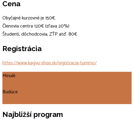
Cena
Obyčajné kurzovné je 150€.
Členovia centra 120€ (zľava 20%)
Študenti, dôchodcovia, ZŤP atď. 80€
Registrácia
https://www.kagyu-shop.sk/registracia-tummo/
Minulé
Könčok Čidü – prax s hostinou
Budúce
Namcho Tummo. Dolpo Tulku Rinpoche
Najbližší program