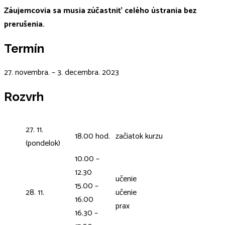
Záujemcovia sa musia zúčastniť celého ústrania bez
prerušenia.
Termín
27. novembra. – 3. decembra. 2023
Rozvrh
27. 11.
18.00 hod.
začiatok kurzu
(pondelok)
10.00 –
12.30
učenie
15.00 –
28. 11.
učenie
16.00
prax
16.30 –