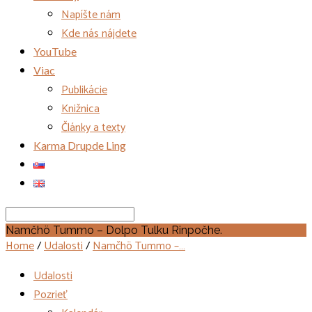
Napíšte nám
Kde nás nájdete
YouTube
Viac
Publikácie
Knižnica
Články a texty
Karma Drupde Ling
Search
Namčhö Tummo – Dolpo Tulku Rinpočhe.
Home
/
Udalosti
/
Namčhö Tummo –…
Udalosti
Pozrieť