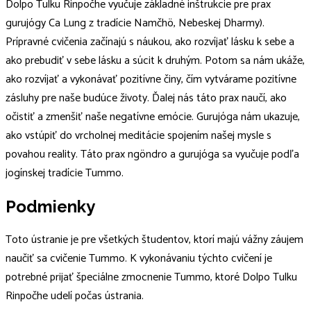
Dolpo Tulku Rinpočhe vyučuje základné inštrukcie pre prax
gurujógy Ca Lung z tradície Namčhö, Nebeskej Dharmy).
Prípravné cvičenia začínajú s náukou, ako rozvíjať lásku k sebe a
ako prebudiť v sebe lásku a súcit k druhým. Potom sa nám ukáže,
ako rozvíjať a vykonávať pozitívne činy, čím vytvárame pozitívne
zásluhy pre naše budúce životy. Ďalej nás táto prax naučí, ako
očistiť a zmenšiť naše negatívne emócie. Gurujóga nám ukazuje,
ako vstúpiť do vrcholnej meditácie spojením našej mysle s
povahou reality. Táto prax ngöndro a gurujóga sa vyučuje podľa
jogínskej tradície Tummo.
Podmienky
Toto ústranie je pre všetkých študentov, ktorí majú vážny záujem
naučiť sa cvičenie Tummo. K vykonávaniu týchto cvičení je
potrebné prijať špeciálne zmocnenie Tummo, ktoré Dolpo Tulku
Rinpočhe udelí počas ústrania.