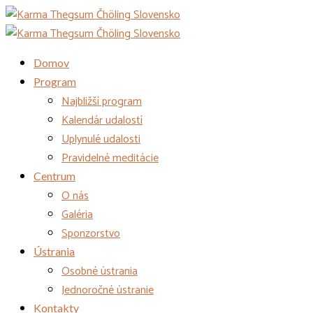
Domov
Program
Najbližší program
Kalendár udalostí
Uplynulé udalosti
Pravidelné meditácie
Centrum
O nás
Galéria
Sponzorstvo
Ústrania
Osobné ústrania
Jednoročné ústranie
Kontakty