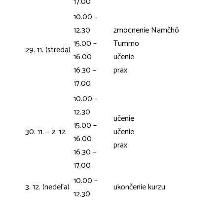
17.00
10.00 –
12.30
zmocnenie Namčhö
15.00 –
Tummo
29. 11. (streda)
16.00
učenie
16.30 –
prax
17.00
10.00 –
12.30
učenie
15.00 –
30. 11. – 2. 12.
učenie
16.00
prax
16.30 –
17.00
10.00 –
3. 12. (nedeľa)
ukončenie kurzu
12.30