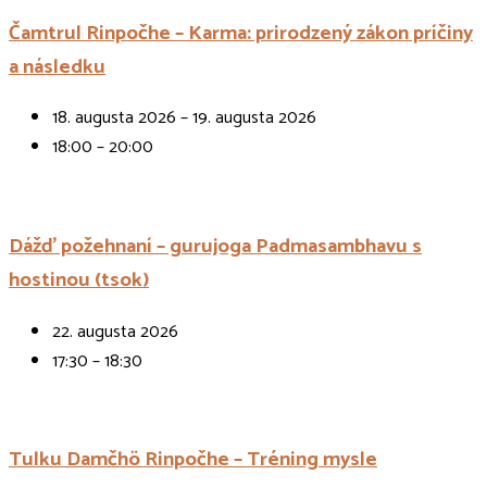
Čamtrul Rinpočhe – Karma: prirodzený zákon príčiny
a následku
18. augusta 2026 – 19. augusta 2026
18:00 – 20:00
Dážď požehnaní – gurujoga Padmasambhavu s
hostinou (tsok)
22. augusta 2026
17:30 – 18:30
Tulku Damčhö Rinpočhe – Tréning mysle