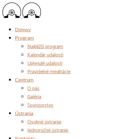
Domov
Program
Najbližší program
Kalendár udalostí
Uplynulé udalosti
Pravidelné meditácie
Centrum
O nás
Galéria
Sponzorstvo
Ústrania
Osobné ústrania
Jednoročné ústranie
Kontakty