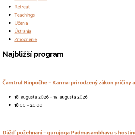
Retreat
Teachings
Učenia
Ústrania
Zmocnenie
Udalosti
Najbližší program
Čamtrul Rinpočhe – Karma: prirodzený zákon príčiny 
18. augusta 2026 – 19. augusta 2026
18:00 – 20:00
Dážď požehnaní – gurujoga Padmasambhavu s hostin