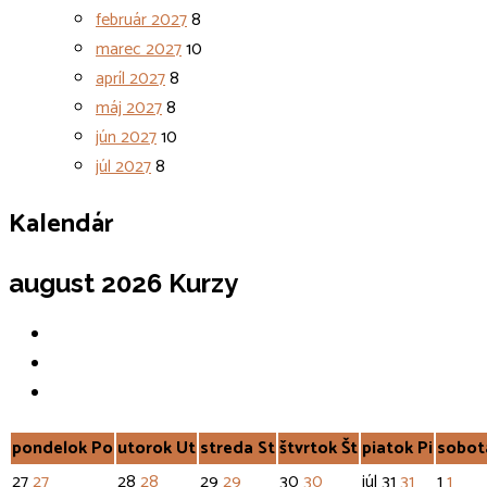
február 2027
8
marec 2027
10
apríl 2027
8
máj 2027
8
jún 2027
10
júl 2027
8
Kalendár
august 2026
Kurzy
pondelok
Po
utorok
Ut
streda
St
štvrtok
Št
piatok
Pi
sobot
27
27
28
28
29
29
30
30
júl
31
31
1
1