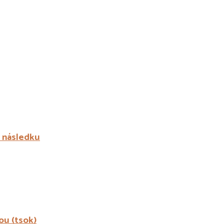
a následku
ou (tsok)