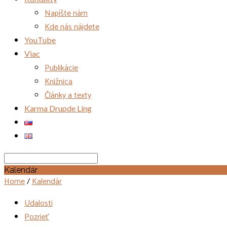
Napíšte nám
Kde nás nájdete
YouTube
Viac
Publikácie
Knižnica
Články a texty
Karma Drupde Ling
Search
Kalendár
Home
/
Kalendár
Udalosti
Pozrieť