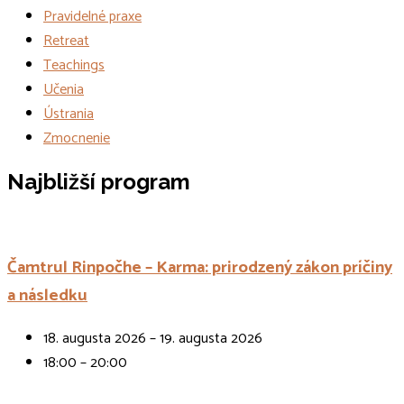
Pravidelné praxe
Retreat
Teachings
Učenia
Ústrania
Zmocnenie
Udalosti
Najbližší program
Čamtrul Rinpočhe – Karma: prirodzený zákon príčiny
a následku
18. augusta 2026 – 19. augusta 2026
18:00 – 20:00