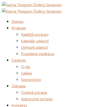
Domov
Program
Najbližší program
Kalendár udalostí
Uplynulé udalosti
Pravidelné meditácie
Centrum
O nás
Galéria
Sponzorstvo
Ústrania
Osobné ústrania
Jednoročné ústranie
Kontakty