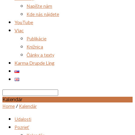
Napíšte nám
Kde nás nájdete
YouTube
Viac
Publikácie
Knižnica
Články a texty
Karma Drupde Ling
Search
Kalendár
Home
/
Kalendár
Udalosti
Pozrieť