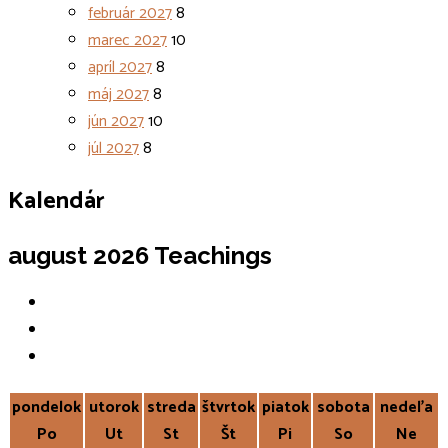
február 2027
8
marec 2027
10
apríl 2027
8
máj 2027
8
jún 2027
10
júl 2027
8
Kalendár
august 2026
Teachings
pondelok
utorok
streda
štvrtok
piatok
sobota
nedeľa
Po
Ut
St
Št
Pi
So
Ne