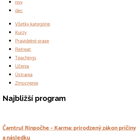
nov
dec
Všetky kategórie
Kurzy
Pravidelné praxe
Retreat
Teachings
Učenia
Ústrania
Zmocnenie
Udalosti
Najbližší program
Čamtrul Rinpočhe – Karma: prirodzený zákon príčiny
a následku