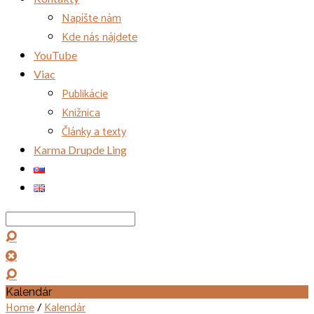
Napíšte nám
Kde nás nájdete
YouTube
Viac
Publikácie
Knižnica
Články a texty
Karma Drupde Ling
Search
Kalendár
Home
/
Kalendár